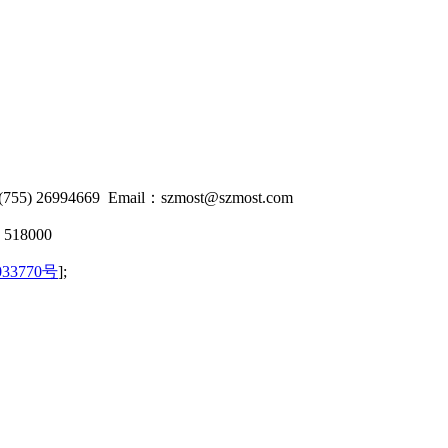
) 26994669 Email：
szmost@szmost.com
8000
33770号
];