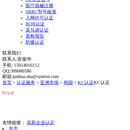
医疗器械注册
SRRC型号核准
入网许可认证
BQB认证
亚马逊认证
质检报告
防爆认证
联系我们
联系人:苏俊华
手机: 15014016112
QQ:309086586
邮箱:junhua.shu@szmost.com
首页
>
认证服务
>
亚洲市场
>
韩国
>
KC认证
KC认证
KC
认证
友情链接：
高新企业认定
首页